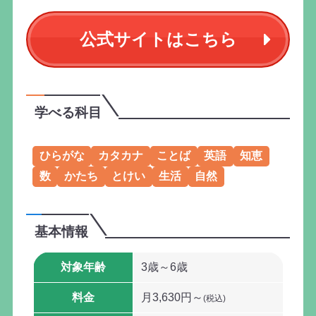
公式サイトはこちら
学べる科目
ひらがな
カタカナ
ことば
英語
知恵
数
かたち
とけい
生活
自然
基本情報
対象年齢
3歳～6歳
料金
月3,630円～
(税込)