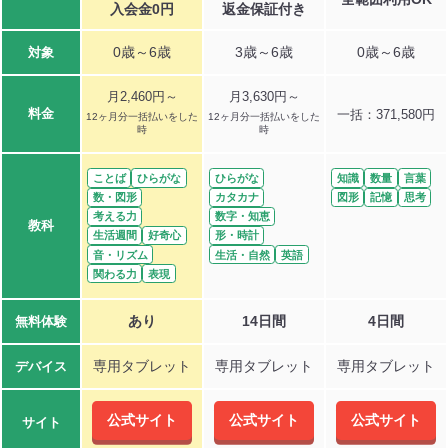
入会金0円
返金保証付き
0歳～6歳
3歳～6歳
0歳～6歳
対象
月2,460円～
月3,630円～
料金
一括：371,580円
12ヶ月分一括払いをした
12ヶ月分一括払いをした
時
時
ことば
ひらがな
ひらがな
知識
数量
言葉
数・図形
カタカナ
図形
記憶
思考
考える力
数字・知恵
教科
生活週間
好奇心
形・時計
音・リズム
生活・自然
英語
関わる力
表現
あり
14日間
4日間
無料体験
専用タブレット
専用タブレット
専用タブレット
デバイス
公式サイト
公式サイト
公式サイト
サイト