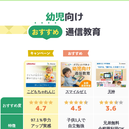
こどもちゃれんじ
スマイルゼミ
天神
おすすめ度
97.1％学力
子供1人で
兄弟無料
特徴
アップ実感
自立勉強
全範囲利用OK